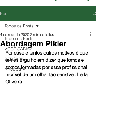
Post
Todos os Posts
4 de mar. de 2020
2 min de leitura
Todos os Posts
Abordagem Pikler
VOCÊ SABIA?
Por esse e tantos outros motivos é que 
BERÇÁRIO
temos orgulho em dizer que fomos e 
somos formadas por essa profissional 
A ESCOLA
incrível de um olhar tão sensível: Leila 
Oliveira