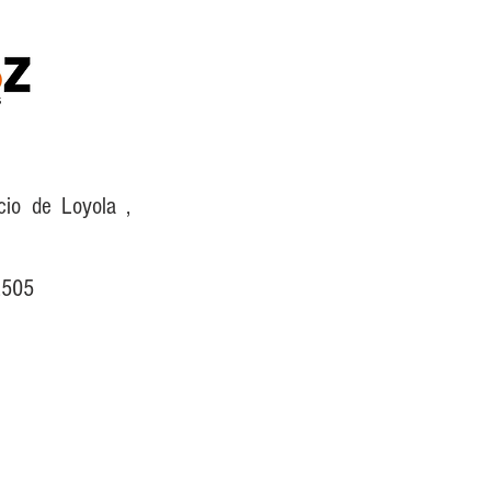
cio de Loyola ,
-2505