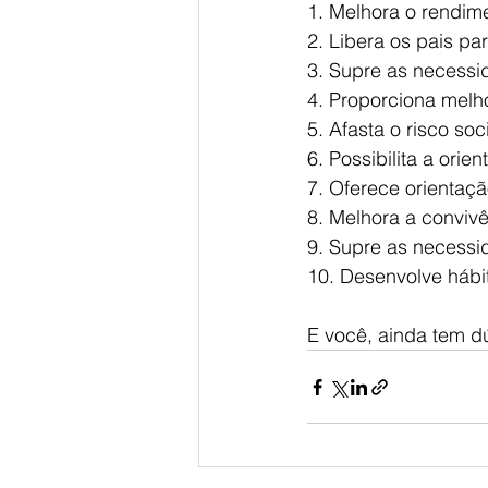
1. Melhora o rendim
2. Libera os pais pa
3. Supre as necessi
4. Proporciona melh
5. Afasta o risco soc
6. Possibilita a ori
7. Oferece orientaçã
8. Melhora a convivê
9. Supre as necessid
10. Desenvolve hábi
E você, ainda tem d