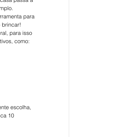
emplo.
erramenta para 
 brincar!
al, para isso 
tivos, como:
nte escolha, 
nca 10 