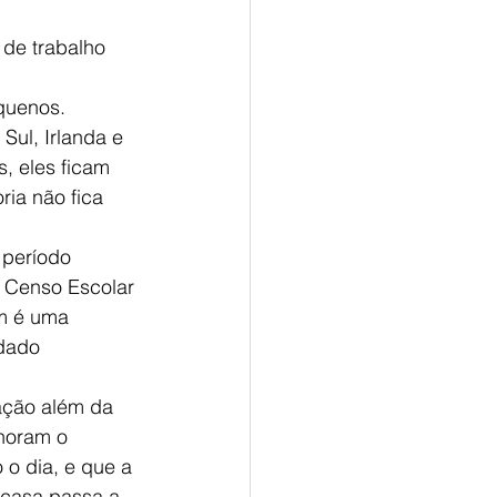
de trabalho 
equenos.
Sul, Irlanda e 
, eles ficam 
ia não fica 
período 
 Censo Escolar 
m é uma 
dado 
ação além da 
horam o 
o dia, e que a 
 casa passa a 