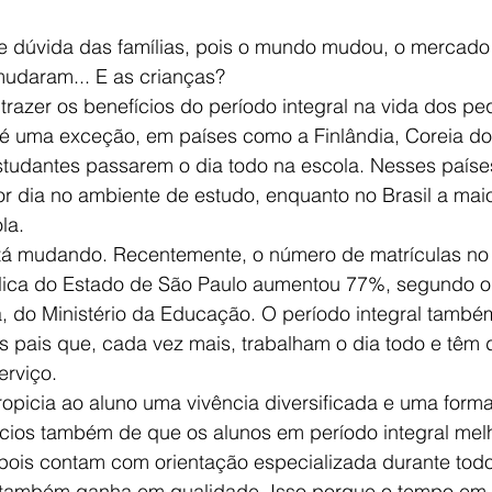
e dúvida das famílias, pois o mundo mudou, o mercado 
mudaram... E as crianças?
trazer os benefícios do período integral na vida dos p
 é uma exceção, em países como a Finlândia, Coreia do 
tudantes passarem o dia todo na escola. Nesses países
 dia no ambiente de estudo, enquanto no Brasil a maior
la. 
tá mudando. Recentemente, o número de matrículas no 
blica do Estado de São Paulo aumentou 77%, segundo o
 do Ministério da Educação. O período integral també
s pais que, cada vez mais, trabalham o dia todo e têm 
erviço.
ropicia ao aluno uma vivência diversificada e uma form
dícios também de que os alunos em período integral mel
pois contam com orientação especializada durante todo 
r também ganha em qualidade. Isso porque o tempo em