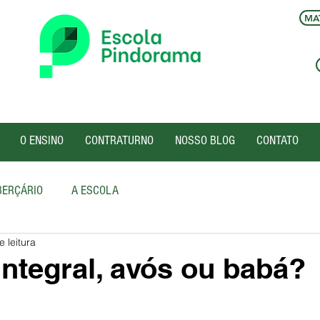
MAT
O ENSINO
CONTRATURNO
NOSSO BLOG
CONTATO
BERÇÁRIO
A ESCOLA
e leitura
Integral, avós ou babá?