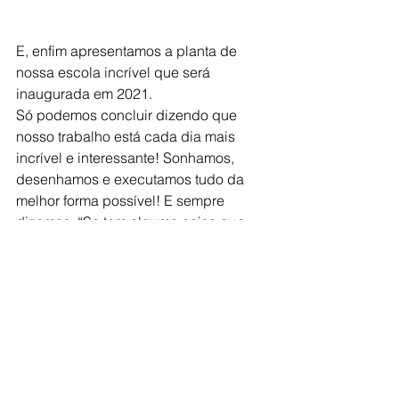
E, enfim apresentamos a planta de 
nossa escola incrível que será 
inaugurada em 2021.
Só podemos concluir dizendo que 
nosso trabalho está cada dia mais 
incrível e interessante! Sonhamos, 
desenhamos e executamos tudo da 
melhor forma possível! E sempre 
dizemos: “Se tem alguma coisa que 
arrasamos, foi o nosso Ensino 
Fundamental!”
Ficou curioso para saber sobre tudo 
isso?
Agende um horário com a gente que 
teremos o imenso prazer em te contar 
tudinho =)